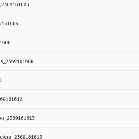
a_2369161603
69161605
61606
tes_2369161608
0
369161612
tivo_2369161613
anciera_2369161615