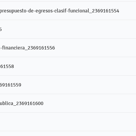
l-presupuesto-de-egresos-clasif-funcional_2369161554
5
n-financiera_2369161556
161558
369161559
publica_2369161600