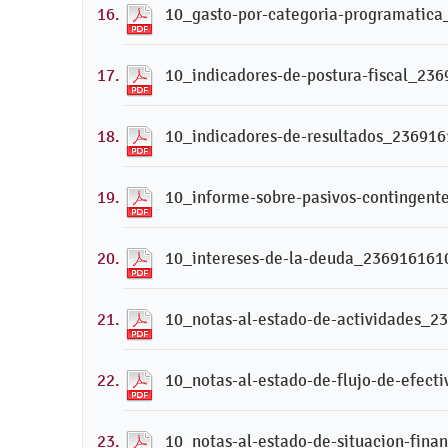
10_gasto-por-categoria-programatic
10_indicadores-de-postura-fiscal_23
10_indicadores-de-resultados_23691
10_informe-sobre-pasivos-contingen
10_intereses-de-la-deuda_236916161
10_notas-al-estado-de-actividades_2
10_notas-al-estado-de-flujo-de-efec
10_notas-al-estado-de-situacion-fin